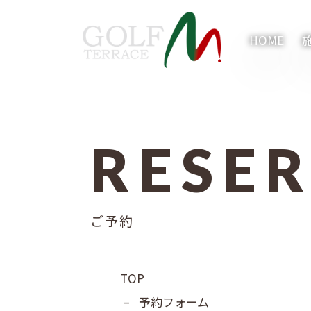
HOME
RESE
内容をスキップ
ご予約
TOP
–
予約フォーム