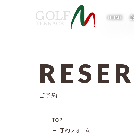
HOME
RESE
内容をスキップ
ご予約
TOP
–
予約フォーム