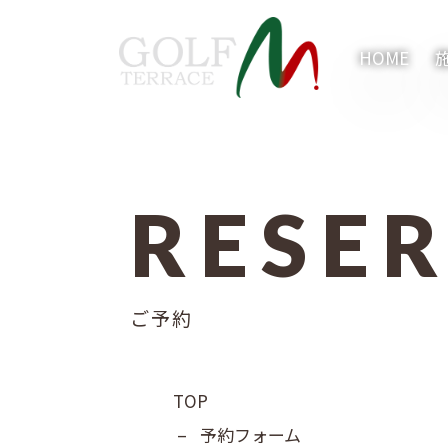
HOME
RESE
内容をスキップ
ご予約
TOP
–
予約フォーム