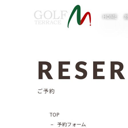
HOME
RESE
内容をスキップ
ご予約
TOP
–
予約フォーム